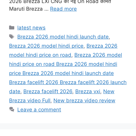
2026 Brezza LXi CNG की नई On Road कीमत
Maruti Brezza …
Read more
Categories
latest news
Tags
Brezza 2026 model hindi launch date
,
Brezza 2026 model hindi price
,
Brezza 2026
model hindi price on road
,
Brezza 2026 model
hindi price on road Brezza 2026 model hindi
price Brezza 2026 model hindi launch date
Brezza facelift 2026 Brezza facelift 2026 launch
date
,
Brezza facelift 2026
,
Brezza vxi
,
New
Brezza video Full
,
New brezza video review
Leave a comment