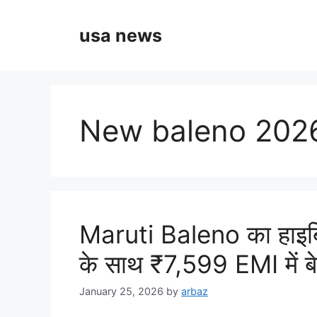
Skip
to
usa news
content
New baleno 2026
Maruti Baleno का हाइ
के साथ ₹7,599 EMI में ब
January 25, 2026
by
arbaz