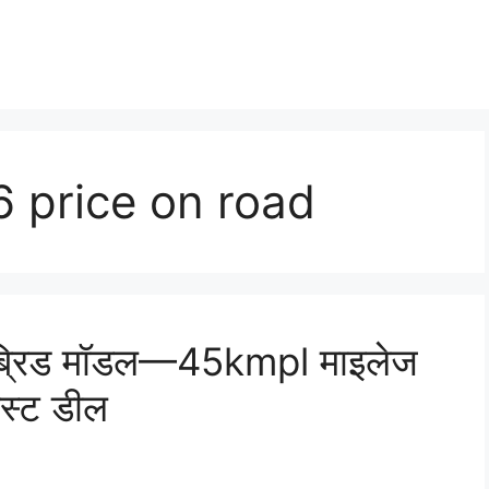
 price on road
ब्रिड मॉडल—45kmpl माइलेज
ेस्ट डील